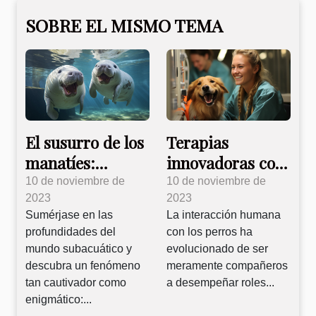
SOBRE EL MISMO TEMA
El susurro de los
Terapias
manatíes:
innovadoras con
Comunicación
perros para el
10 de noviembre de
10 de noviembre de
2023
2023
subacuática
bienestar
Sumérjase en las
La interacción humana
revelada
humano
profundidades del
con los perros ha
mundo subacuático y
evolucionado de ser
descubra un fenómeno
meramente compañeros
tan cautivador como
a desempeñar roles...
enigmático:...