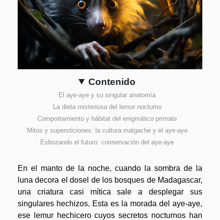
Contenido
El aye-aye y su singular anatomía
La dieta misteriosa del lemur nocturno
Comportamiento y hábitat del enigmático primate
Mitos y supersticiones: la cultura malgache y el aye-aye
Esbozando el futuro: conservación del aye-aye
En el manto de la noche, cuando la sombra de la
luna decora el dosel de los bosques de Madagascar,
una criatura casi mítica sale a desplegar sus
singulares hechizos. Esta es la morada del aye-aye,
ese lemur hechicero cuyos secretos nocturnos han