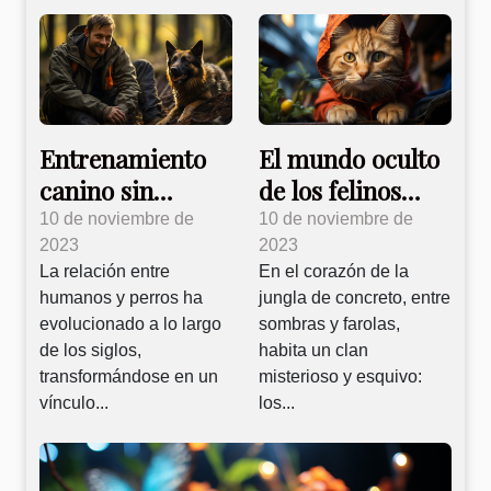
Entrenamiento
El mundo oculto
canino sin
de los felinos
castigos, un
urbanos
10 de noviembre de
10 de noviembre de
2023
2023
enfoque positivo
La relación entre
En el corazón de la
humanos y perros ha
jungla de concreto, entre
evolucionado a lo largo
sombras y farolas,
de los siglos,
habita un clan
transformándose en un
misterioso y esquivo:
vínculo...
los...