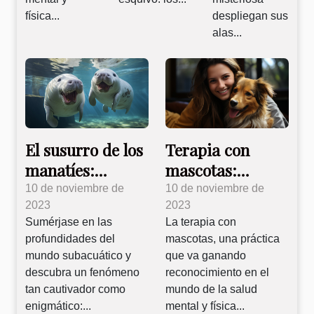
física...
despliegan sus
alas...
El susurro de los
Terapia con
manatíes:
mascotas:
Comunicación
Sanando con
10 de noviembre de
10 de noviembre de
2023
2023
subacuática
amor animal
Sumérjase en las
La terapia con
revelada
profundidades del
mascotas, una práctica
mundo subacuático y
que va ganando
descubra un fenómeno
reconocimiento en el
tan cautivador como
mundo de la salud
enigmático:...
mental y física...