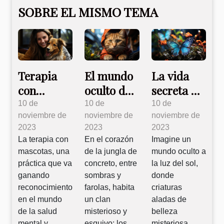
SOBRE EL MISMO TEMA
Terapia
El mundo
La vida
con
oculto de
secreta de
mascotas:
los felinos
las
10 de
10 de
10 de
noviembre de
noviembre de
noviembre de
Sanando
urbanos
mariposas
2023
2023
2023
con amor
nocturnas
La terapia con
En el corazón
Imagine un
animal
mascotas, una
de la jungla de
mundo oculto a
práctica que va
concreto, entre
la luz del sol,
ganando
sombras y
donde
reconocimiento
farolas, habita
criaturas
en el mundo
un clan
aladas de
de la salud
misterioso y
belleza
mental y
esquivo: los...
misteriosa